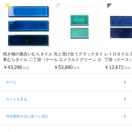
焼き物の風合いむらタイル
光と溶け合うクラックタイ
レトロタイル 
青むらタイル 二丁掛（ケー
ル エメラルドグリーン 小
丁掛（ケース
ス）
口（ケース）
￥43,296
￥53,680
￥12,672
税抜
税抜
税抜
ホーム
カートを見る
特定商取引法に基づく表記