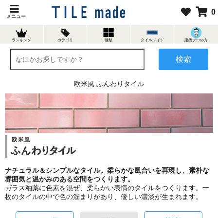
0
メニュー
ランキング
カテゴリ
種類
タイルメイド
建築プロの方
検索
欧米風 ふんわりタイル
ナチュラル＆シンプルなタイル。柔らかな風合いを再現し、素朴な
雰囲気と温かみのある空間をつくります。
ガラス釉薬に色素を混ぜ、柔らかい表情のタイルをつくります。一
枚のタイルの中で色の溜まりがあり、優しい濃淡が生まれます。