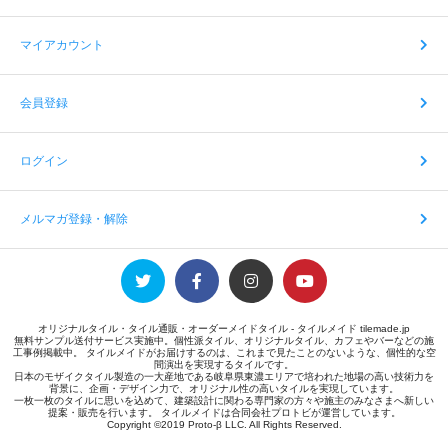
マイアカウント
会員登録
ログイン
メルマガ登録・解除
オリジナルタイル・タイル通販・オーダーメイドタイル - タイルメイド tilemade.jp
無料サンプル送付サービス実施中。個性派タイル、オリジナルタイル、カフェやバーなどの施
工事例掲載中。 タイルメイドがお届けするのは、これまで見たことのないような、個性的な空
間演出を実現するタイルです。
日本のモザイクタイル製造の一大産地である岐阜県東濃エリアで培われた地場の高い技術力を
背景に、企画・デザイン力で、オリジナル性の高いタイルを実現しています。
一枚一枚のタイルに思いを込めて、建築設計に関わる専門家の方々や施主のみなさまへ新しい
提案・販売を行います。 タイルメイドは合同会社プロトビが運営しています。
Copyright ©2019 Proto-β LLC. All Rights Reserved.