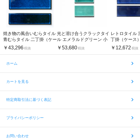
焼き物の風合いむらタイル
光と溶け合うクラックタイ
レトロタイル 
青むらタイル 二丁掛（ケー
ル エメラルドグリーン 小
丁掛（ケース
ス）
口（ケース）
￥43,296
￥53,680
￥12,672
税抜
税抜
税抜
ホーム
カートを見る
特定商取引法に基づく表記
プライバシーポリシー
お問い合わせ