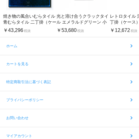
焼き物の風合いむらタイル
光と溶け合うクラックタイ
レトロタイル 
青むらタイル 二丁掛（ケー
ル エメラルドグリーン 小
丁掛（ケース
ス）
口（ケース）
￥43,296
￥53,680
￥12,672
税抜
税抜
税抜
ホーム
カートを見る
特定商取引法に基づく表記
プライバシーポリシー
お問い合わせ
マイアカウント