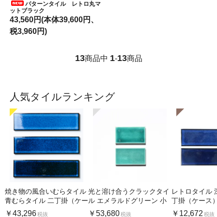
パターンタイル レトロ丸マ
ットブラック
43,560円(本体39,600円、
税3,960円)
13
1
13
商品中
-
商品
人気タイルランキング
焼き物の風合いむらタイル
光と溶け合うクラックタイ
レトロタイル 
青むらタイル 二丁掛（ケー
ル エメラルドグリーン 小
丁掛（ケース
ス）
口（ケース）
￥43,296
￥53,680
￥12,672
税抜
税抜
税抜