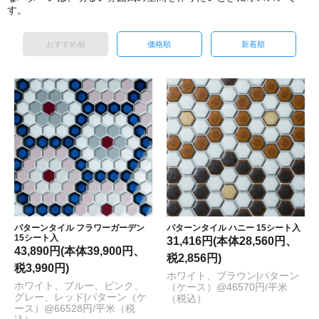
す。
おすすめ順
価格順
新着順
パターンタイル フラワーガーデン
パターンタイル ハニー 15シート入
15シート入
31,416円(本体28,560円、
43,890円(本体39,900円、
税2,856円)
税3,990円)
ホワイト、ブラウン|パターン
ホワイト、ブルー、ピンク、
（ケース）@46570円/平米
グレー、レッド|パターン（ケ
（税込）
ース）@66528円/平米（税