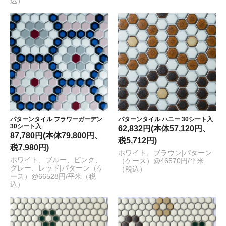
込）
パターンタイル フラワーガーデン
パターンタイル ハニー 30シート入
30シート入
62,832円(本体57,120円、
87,780円(本体79,800円、
税5,712円)
税7,980円)
ホワイト、ブラウン|パターン
ホワイト、ブルー、ピンク、
（ケース）@46570円/平米
グレー、レッド|パターン（ケ
（税込）
ース）@66528円/平米（税
込）