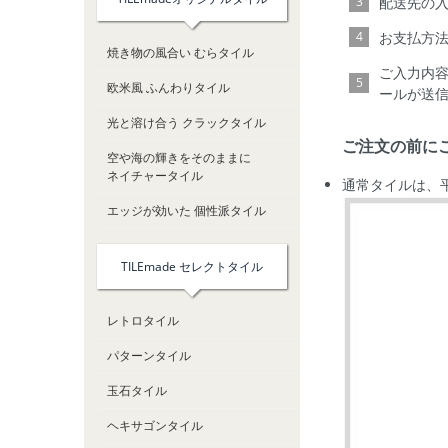
配送先の
お支払方法
焼き物の風合い むらタイル
ご入力内容
欧米風 ふんわりタイル
ールが送信
光と溶け合う クラックタイル
ご注文の前に
空や海の輝きをそのままに
ネイチャータイル
通常タイルは、
エッジが効いた 個性派タイル
TILEmade セレクトタイル
レトロタイル
パターンタイル
玉石タイル
ヘキサゴンタイル