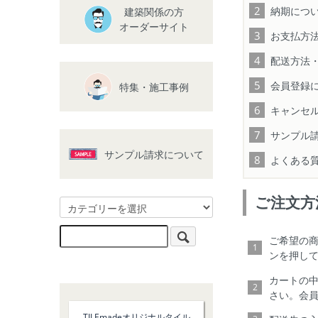
納期につ
建築関係の方
オーダーサイト
お支払方
配送方法
会員登録
特集・施工事例
キャンセ
サンプル
サンプル請求について
よくある
ご注文方
ご希望の
ンを押し
カートの
さい。会
TILEmadeオリジナルタイル