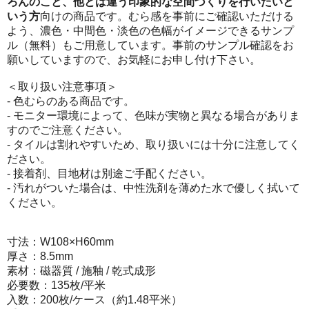
ろんのこと、他とは違う印象的な空間づくりを行いたいと
いう方
向けの商品です。むら感を事前にご確認いただける
よう、濃色・中間色・淡色の色幅がイメージできるサンプ
ル（無料）もご用意しています。事前のサンプル確認をお
願いしていますので、お気軽にお申し付け下さい。
＜取り扱い注意事項＞
- 色むらのある商品です。
- モニター環境によって、色味が実物と異なる場合がありま
すのでご注意ください。
- タイルは割れやすいため、取り扱いには十分に注意してく
ださい。
- 接着剤、目地材は別途ご手配ください。
- 汚れがついた場合は、中性洗剤を薄めた水で優しく拭いて
ください。
寸法：W108×H60mm
厚さ：8.5mm
素材：磁器質 / 施釉 / 乾式成形
必要数：135枚/平米
入数：200枚/ケース（約1.48平米）