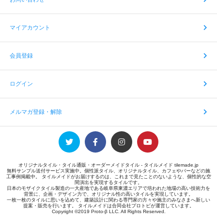
マイアカウント
会員登録
ログイン
メルマガ登録・解除
オリジナルタイル・タイル通販・オーダーメイドタイル - タイルメイド tilemade.jp
無料サンプル送付サービス実施中。個性派タイル、オリジナルタイル、カフェやバーなどの施
工事例掲載中。 タイルメイドがお届けするのは、これまで見たことのないような、個性的な空
間演出を実現するタイルです。
日本のモザイクタイル製造の一大産地である岐阜県東濃エリアで培われた地場の高い技術力を
背景に、企画・デザイン力で、オリジナル性の高いタイルを実現しています。
一枚一枚のタイルに思いを込めて、建築設計に関わる専門家の方々や施主のみなさまへ新しい
提案・販売を行います。 タイルメイドは合同会社プロトビが運営しています。
Copyright ©2019 Proto-β LLC. All Rights Reserved.