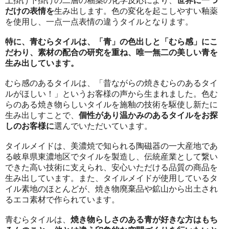
上掛け下掛けの二層の釉薬の化学反応により、
世界に一つ
だけの表情を
生み出します。色の変化を起こしやすい釉薬
を使用し、一点一点表情の違うタイルとなります。
特に、青むらタイルは、「青」の色出しと「むら感」にこ
だわり、素材の配合の研究を重ね、唯一無二の美しい青を
生み出しています。
むら感のあるタイルは、「昔ながらの焼きむらのあるタイ
ルがほしい！」というお客様の声から生まれました。色む
らのある焼き物らしいタイルを施釉の技術を駆使し新たに
生み出しすことで、
個性があり温かみのあるタイルをお探
しのお客様に
選んでいただいています。
タイルメイドは、美濃焼で知られる陶磁器の一大産地であ
る岐阜県東濃地区でタイルを製造し、伝統産業として繋い
できた高い技術に支えられ、安心いただける品質の商品を
生み出しています。また、タイルメイドが使用しているタ
イル素地のほとんどが、焼き物廃棄品や鉱山から出土され
るエコ素材で作られています。
青むらタイルは、
焼き物らしさのある青が好きな方はもち