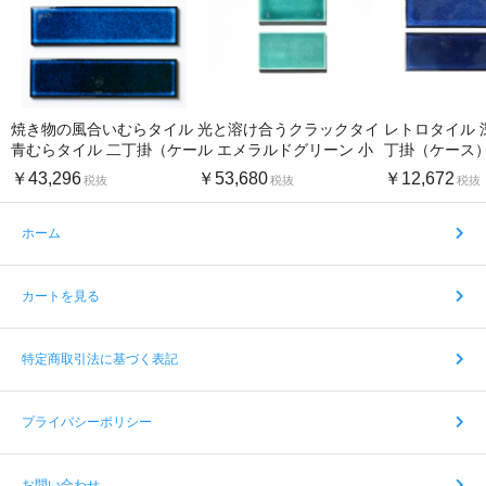
焼き物の風合いむらタイル
光と溶け合うクラックタイ
レトロタイル 
青むらタイル 二丁掛（ケー
ル エメラルドグリーン 小
丁掛（ケース
ス）
口（ケース）
￥43,296
￥53,680
￥12,672
税抜
税抜
税抜
ホーム
カートを見る
特定商取引法に基づく表記
プライバシーポリシー
お問い合わせ