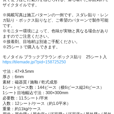
ザイクタイルです。
※掲載写真は施工パターンの一例です。スダレ貼り・レン
ガ貼り・ボックス貼りなど、ご希望のパターンで製作可能
です。
※モニター環境によって、色味が実物と異なる場合があり
ますのでご注意ください。
※接着剤、目地材は別途ご手配ください。
※25シートで購入もできます。
モノタイル ブラックブラウン ボックス貼り 25シート入
https://tilemade.jp/?pid=158725250
寸法：47×9.5mm
厚さ：6mm
素材：磁器質 / 施釉 / 乾式成形
1シートピース数：144ピース（横6ピース縦24ピース）
1シート目地幅込寸法：300×300mm
必要数：11.5シート/平米
入数：12シート/ケース（約1.0平米）
重量：約11kg/ケース