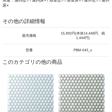
用途：屋内壁○ / 屋内床× / 浴室壁○ / 浴室床× / 屋外壁○ / 屋外
床×
その他の詳細情報
15,892円(本体14,448円、税
販売価格
1,444円)
型番
PBM-043_s
このカテゴリの他の商品