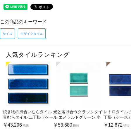
この商品のキーワード
サイズ
モザイクタイル
人気タイルランキング
焼き物の風合いむらタイル
光と溶け合うクラックタイ
レトロタイル 
青むらタイル 二丁掛（ケー
ル エメラルドグリーン 小
丁掛（ケース
ス）
口（ケース）
￥43,296
￥53,680
￥12,672
税抜
税抜
税抜