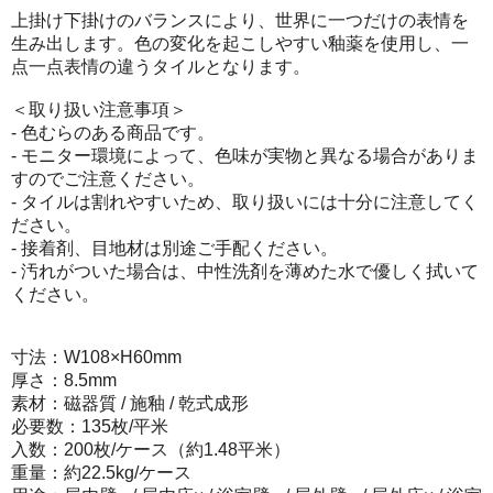
上掛け下掛けのバランスにより、世界に一つだけの表情を
生み出します。色の変化を起こしやすい釉薬を使用し、一
点一点表情の違うタイルとなります。
＜取り扱い注意事項＞
- 色むらのある商品です。
- モニター環境によって、色味が実物と異なる場合がありま
すのでご注意ください。
- タイルは割れやすいため、取り扱いには十分に注意してく
ださい。
- 接着剤、目地材は別途ご手配ください。
- 汚れがついた場合は、中性洗剤を薄めた水で優しく拭いて
ください。
寸法：W108×H60mm
厚さ：8.5mm
素材：磁器質 / 施釉 / 乾式成形
必要数：135枚/平米
入数：200枚/ケース（約1.48平米）
重量：約22.5kg/ケース