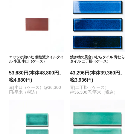
エッジが効いた 個性派タイルタイ
焼き物の風合いむらタイル 青むら
ル 小豆 小口（ケース）
タイル 二丁掛（ケース）
53,680円(本体48,800円、
43,296円(本体39,360円、
税4,880円)
税3,936円)
赤|小口（ケース）@36,300
青|二丁掛（ケース）
円/平米（税込）
@36,300円/平米（税込）