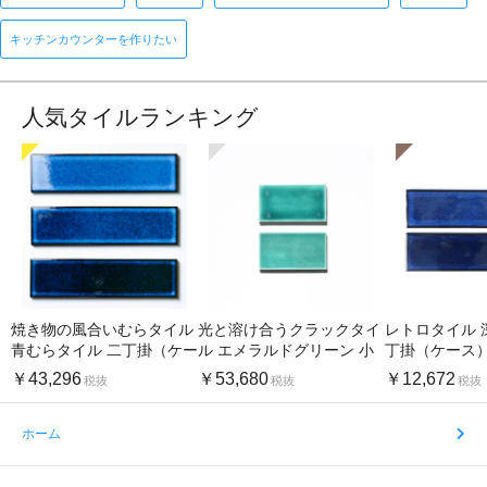
キッチンカウンターを作りたい
人気タイルランキング
焼き物の風合いむらタイル
光と溶け合うクラックタイ
レトロタイル 
青むらタイル 二丁掛（ケー
ル エメラルドグリーン 小
丁掛（ケース
ス）
口（ケース）
￥43,296
￥53,680
￥12,672
税抜
税抜
税抜
ホーム