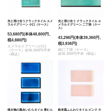
光と溶け合うクラックタイル エメ
光と溶け合う クラックタイル エ
ラルドグリーン 小口（ケース）
メラルドグリーン 二丁掛（ケー
ス）
53,680円(本体48,800円、
43,296円(本体39,360円、
税4,880円)
税3,936円)
エメラルドグリーン|小口
緑|二丁掛（ケース）
（ケース）@36,300円/平米
@36,300円/平米（税込）
（税込）
焼き物の風合いむらタイル 青むら
欧米風ふんわりタイル ピンク 小