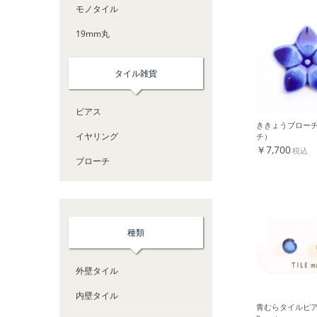
モノタイル
19mm丸
タイル雑貨
ピアス
ききょうブロー
イヤリング
チ）
￥7,700
税込
ブローチ
種類
外壁タイル
内壁タイル
青むらタイルピア