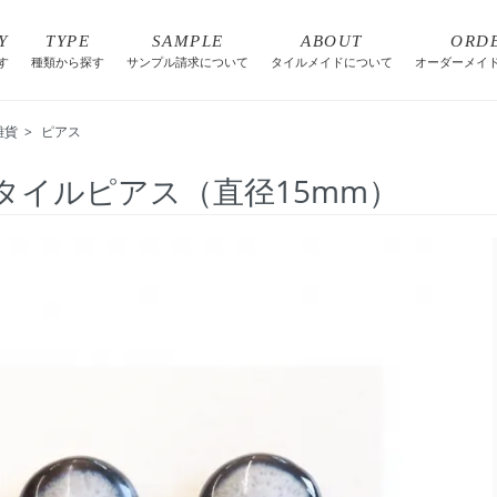
Y
TYPE
SAMPLE
ABOUT
ORD
す
種類から探す
サンプル請求について
タイルメイドについて
オーダーメイ
雑貨
>
ピアス
タイルピアス（直径15mm）