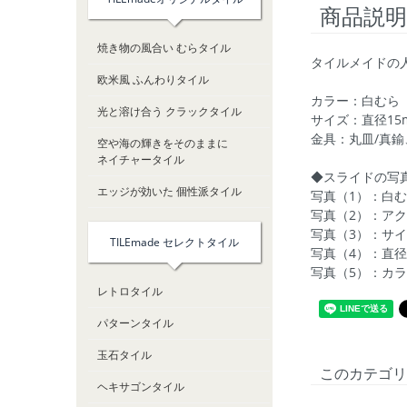
商品説明
焼き物の風合い むらタイル
タイルメイドの
欧米風 ふんわりタイル
カラー：白むら
光と溶け合う クラックタイル
サイズ：直径15
金具：丸皿/真鍮
空や海の輝きをそのままに
ネイチャータイル
◆スライドの写
エッジが効いた 個性派タイル
写真（1）：白
写真（2）：ア
写真（3）：サイ
TILEmade セレクトタイル
写真（4）：直径
写真（5）：カ
レトロタイル
パターンタイル
玉石タイル
このカテゴリ
ヘキサゴンタイル