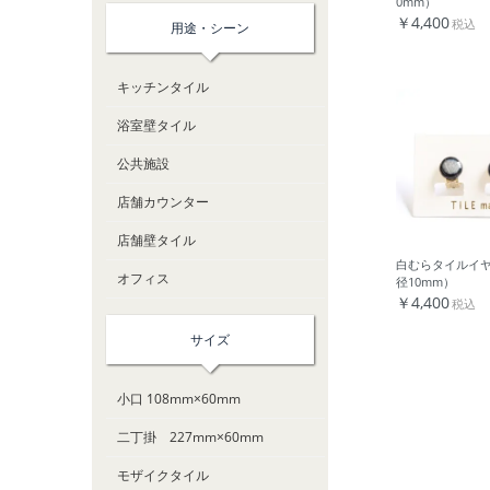
0mm）
￥4,400
税込
用途・シーン
キッチンタイル
浴室壁タイル
公共施設
店舗カウンター
店舗壁タイル
白むらタイルイ
オフィス
径10mm）
￥4,400
税込
サイズ
小口 108mm×60mm
二丁掛 227mm×60mm
モザイクタイル