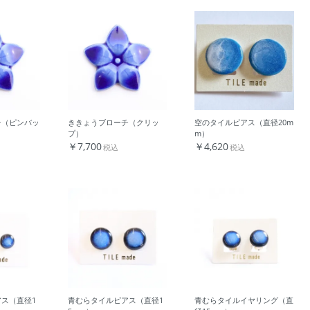
チ（ピンバッ
ききょうブローチ（クリッ
空のタイルピアス（直径20m
プ）
m）
￥7,700
￥4,620
税込
税込
ス（直径1
青むらタイルピアス（直径1
青むらタイルイヤリング（直