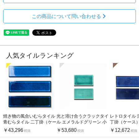
この商品について問い合わせる
人気タイルランキング
焼き物の風合いむらタイル
光と溶け合うクラックタイ
レトロタイル 
青むらタイル 二丁掛（ケー
ル エメラルドグリーン 小
丁掛（ケース
ス）
口（ケース）
￥43,296
￥53,680
￥12,672
税抜
税抜
税抜