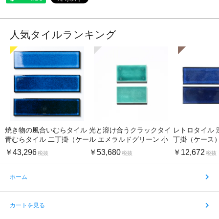
人気タイルランキング
焼き物の風合いむらタイル
光と溶け合うクラックタイ
レトロタイル 
青むらタイル 二丁掛（ケー
ル エメラルドグリーン 小
丁掛（ケース
ス）
口（ケース）
￥43,296
￥53,680
￥12,672
税抜
税抜
税抜
ホーム
カートを見る