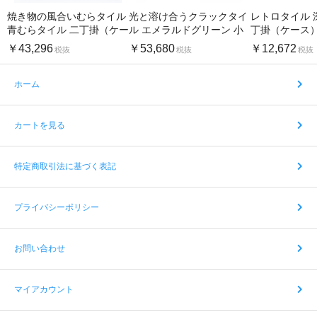
焼き物の風合いむらタイル
光と溶け合うクラックタイ
レトロタイル 
青むらタイル 二丁掛（ケー
ル エメラルドグリーン 小
丁掛（ケース
ス）
口（ケース）
￥43,296
￥53,680
￥12,672
税抜
税抜
税抜
ホーム
カートを見る
特定商取引法に基づく表記
プライバシーポリシー
お問い合わせ
マイアカウント