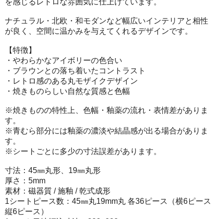
を感じるレトロな雰囲気に仕上げています。
ナチュラル・北欧・和モダンなど幅広いインテリアと相性
が良く、空間に温かみを与えてくれるデザインです。
【特徴】
・やわらかなアイボリーの色合い
・ブラウンとの落ち着いたコントラスト
・レトロ感のある丸モザイクデザイン
・焼きものらしい自然な質感と色幅
※焼きものの特性上、色幅・釉薬の流れ・表情差がありま
す。
※青むら部分には釉薬の濃淡や結晶感が出る場合がありま
す。
※シートごとに多少の寸法誤差があります。
寸法：45㎜丸形、19㎜丸形
厚さ：5mm
素材：磁器質 / 施釉 / 乾式成形
1シートピース数：45㎜丸19mm丸 各36ピース（横6ピース
縦6ピース）