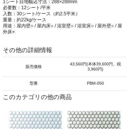
1シート目地幅込寸法：288×288mm
必要数：12シート/平米
入数：30シート/ケース（約2.5平米）
重量：約22kg/ケース
用途：屋内壁○ / 屋内床○ / 浴室壁○ / 浴室床○ / 屋外壁○ / 屋
外床×
その他の詳細情報
43,560円(本体39,600円、税
販売価格
3,960円)
型番
PBM-050
このカテゴリの他の商品